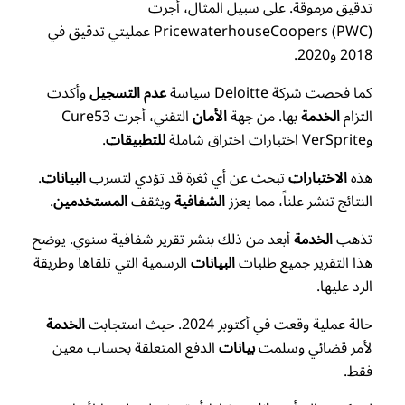
تدقيق مرموقة. على سبيل المثال، أجرت
PricewaterhouseCoopers (PWC) عمليتي تدقيق في
2018 و2020.
كما فحصت شركة Deloitte سياسة
عدم التسجيل
وأكدت
التزام
الخدمة
بها. من جهة
الأمان
التقني، أجرت Cure53
وVerSprite اختبارات اختراق شاملة
للتطبيقات
.
هذه
الاختبارات
تبحث عن أي ثغرة قد تؤدي لتسرب
البيانات
.
النتائج تنشر علناً، مما يعزز
الشفافية
ويثقف
المستخدمين
.
تذهب
الخدمة
أبعد من ذلك بنشر تقرير شفافية سنوي. يوضح
هذا التقرير جميع طلبات
البيانات
الرسمية التي تلقاها وطريقة
الرد عليها.
حالة عملية وقعت في أكتوبر 2024. حيث استجابت
الخدمة
لأمر قضائي وسلمت
بيانات
الدفع المتعلقة بحساب معين
فقط.