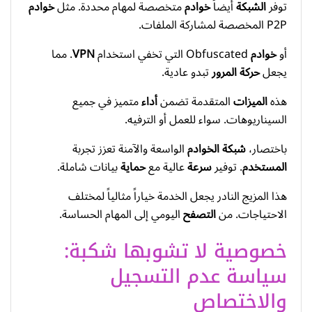
توفر
الشبكة
أيضاً
خوادم
متخصصة لمهام محددة. مثل
خوادم
P2P المخصصة لمشاركة الملفات.
أو
خوادم
Obfuscated التي تخفي استخدام
VPN
. مما
يجعل
حركة المرور
تبدو عادية.
هذه
الميزات
المتقدمة تضمن
أداء
متميز في جميع
السيناريوهات. سواء للعمل أو الترفيه.
باختصار،
شبكة الخوادم
الواسعة والآمنة تعزز تجربة
المستخدم
. توفير
سرعة
عالية مع
حماية
بيانات شاملة.
هذا المزيج النادر يجعل الخدمة خياراً مثالياً لمختلف
الاحتياجات. من
التصفح
اليومي إلى المهام الحساسة.
خصوصية لا تشوبها شكبة:
سياسة عدم التسجيل
والاختصاص