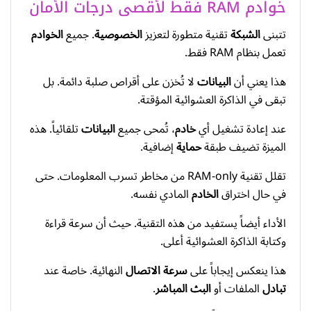
خوادم RAM فقط لأقصى درجات الأمان
تتبنى
الشبكة
تقنية متطورة لتعزيز
الخصوصية
. جميع
الخوادم
تعمل بنظام RAM فقط.
هذا يعني أن
البيانات
لا تُخزن على أقراص صلبة دائمة. بل
تبقى في الذاكرة العشوائية المؤقتة.
عند إعادة تشغيل أي
خادم
، تُمحى جميع
البيانات
تلقائياً. هذه
الميزة تضيف طبقة
حماية
إضافية.
تقلل تقنية RAM-only من مخاطر تسرب المعلومات. حتى
في حال اختراق
الخادم
المادي نفسه.
الأداء أيضاً يستفيد من هذه التقنية. حيث أن سرعة قراءة
وكتابة الذاكرة العشوائية أعلى.
هذا ينعكس إيجاباً على
سرعة الاتصال
النهائية. خاصة عند
تبادل
الملفات أو
البث المباشر
.