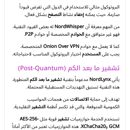
البروتوكول مثالي للاستخدام في الدول التي تفرض قيوداً
صارمة. حيث يمكنه
إخفاء
نشاط
التصفح
بشكل فعال.
من المهم معرفة أن
NordWhisper
له بعض القيود التقنية.
فهو غير متوافق مع
الخوادم
المخصصة أو خوادم
P2P
.
كما لا يعمل مع خوادم
Onion Over VPN
المتخصصة.
يجب على
المستخدم
اختيار البروتوكول المناسب لاحتياجاته.
تشفير ما بعد الكم (Post-Quantum)
يأتي
NordLynx
مدعوماً بتقنية
تشفير ما بعد الكم
المتطورة.
هذه التقنية تستبق التهديدات المستقبلية المحتملة.
تهدف إلى حماية
الاتصالات
من هجمات الحواسيب
الكمومية المتوقعة. والتي قد تكسر أنظمة
التشفير
التقليدية.
تستخدم الخدمة خوارزميات
تشفير
قوية مثل
AES-256-
GCM
و
XChaCha20
. هذه الخوارزميات تعتبر من الأكثر أماناً