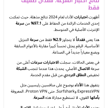
نتائج اختبار السرعة: فقدان طفيف
فقط
أظهرت
اختبارات
الأداء لعام 2024 نتائج مذهلة. حيث تمكنت
إحدى الخدمات الرائدة من الحفاظ على
97.1%
من
سرعة
الإنترنت الأصلية في المتوسط.
هذا يعني
فقداناً
لا يتجاوز
2.9%
فقط من
سرعة
التنزيل
الأساسية. الرقم يمثل تحسناً كبيراً مقارنة بالأعوام السابقة
ويضع معياراً جديداً في الصناعة.
في بعض الحالات، سجلت
الاختبارات
سرعات
أعلى من
سرعة
الاتصال
الأصلي. يحدث هذا عندما تتجنب
الشبكة
تخفيض
النطاق الترددي
من قبل مقدم الخدمة.
يتفوق هذا
الأداء
بوضوح على منافسين رئيسيين مثل
ExpressVPN وSurfshark. حتى Proton VPN، المعروفة
بأمانها
القوي، لا تستطيع مجاراة هذه
السرعة
.
يعتمد
الأداء
الأمثل أيضاً على اختيار بروتوكول
الاتصال