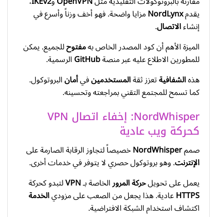
مقارنة بالبروتوكولات التقليدية مثل
OpenVPN
و
IKEv2
،
يقدم
NordLynx
مزايا واضحة. فهو أخف وزناً وأسرع في
إنشاء
الاتصال
.
الميزة الأهم أن كود المصدر الخاص به
مفتوح
للجميع. يمكن
للمطورين الاطلاع عليه عبر منصة
GitHub
الرسمية.
هذه
الشفافية
تعزز ثقة
المستخدمين
في
أمان
البروتوكول.
كما تسمح للمجتمع التقني بمراجعته وتحسينه.
NordWhisper: إخفاء اتصال VPN
كحركة ويب عادية
صمم
NordWhisper
خصيصاً لتجاوز الرقابة الصارمة على
الإنترنت
. وهو بروتوكول حصري لا يتوفر في خدمات أخرى.
يعمل على تحويل
حركة المرور
الخاصة بـ
VPN
لتبدو كحركة
HTTPS
عادية. هذا يجعل من الصعب على مزودي
الخدمة
اكتشاف استخدام الشبكة الافتراضية.