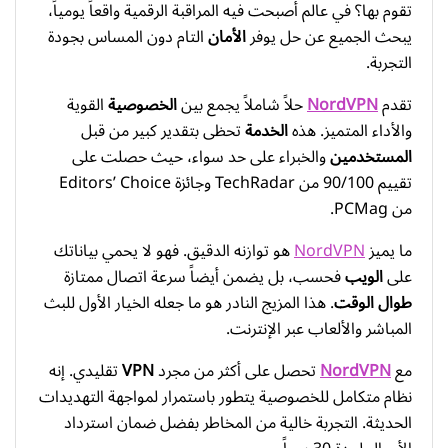
تقوم بها؟ في عالم أصبحت فيه المراقبة الرقمية واقعاً يومياً،
يبحث الجميع عن حل يوفر
الأمان
التام دون المساس بجودة
التجربة.
تقدم
NordVPN
حلاً شاملاً يجمع بين
الخصوصية
القوية
والأداء المتميز. هذه
الخدمة
تحظى بتقدير كبير من قبل
المستخدمين
والخبراء على حد سواء، حيث حصلت على
تقييم 90/100 من TechRadar وجائزة Editors’ Choice
من PCMag.
ما يميز
NordVPN
هو توازنه الدقيق. فهو لا يحمي بياناتك
على
الويب
فحسب، بل يضمن أيضاً سرعة اتصال ممتازة
طوال الوقت
. هذا المزيج النادر هو ما جعله الخيار الأول للبث
المباشر والألعاب عبر الإنترنت.
مع
NordVPN
تحصل على أكثر من مجرد
VPN
تقليدي. إنه
نظام متكامل للخصوصية يتطور باستمرار لمواجهة التهديدات
الحديثة. التجربة خالية من المخاطر بفضل ضمان استرداد