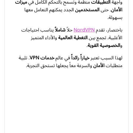
واجهة
التطبيقات
منظمة وتسمح بالتحكم الكامل في
ميزات
الأمان
. حتى
المستخدمين
الجدد يمكنهم التعامل معها
بسهولة.
باختصار، تقدم
NordVPN
حلاً
شاملاً
يناسب احتياجات
الأغلبية. تجمع بين
التغطية العالمية
والأداء المتميز
و
الخصوصية القوية
.
لهذا السبب تعتبر
خياراً رائداً
في عالم
خدمات VPN
. تلبية
متطلبات
الأمان
والسرعة معاً يجعلها تستحق التجربة.