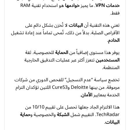
خدمات VPN
. ما يميز
خوادمها
هو استخدام تقنية RAM
فقط.
تعني هذه التقنية أن
البيانات
لا تُخزن بشكل دائم على
الأقراص الصلبة. بدلاً من ذلك، تُمحى تماماً عند إعادة تشغيل
الخادم
.
يوفر هذا مستوى إضافياً من
الحماية
للخصوصية. ثقة
المستخدمين
تتعزز أكثر عبر عمليات التدقيق الخارجية
المنتظمة.
تخضع سياسة “عدم التسجيل” للفحص الدوري من شركات
مرموقة. من بينها Deloitte وCure53 اللتين تؤكدان التزام
الخدمة بمعايير
الأمان
.
هذا الالتزام الجاد جعلها تحصل على تقييم 10/10 من
TechRadar. التقييم شمل
الشبكة
والخصوصية و
حماية
البيانات
.