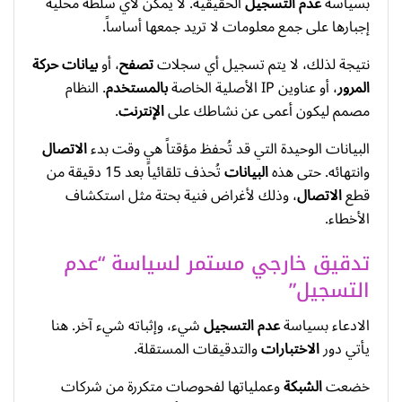
بسياسة
عدم التسجيل
الحقيقية. لا يمكن لأي سلطة محلية
إجبارها على جمع معلومات لا تريد جمعها أساساً.
نتيجة لذلك، لا يتم تسجيل أي سجلات
تصفح
، أو
بيانات
حركة
المرور
، أو عناوين IP الأصلية الخاصة
بالمستخدم
. النظام
مصمم ليكون أعمى عن نشاطك على
الإنترنت
.
البيانات الوحيدة التي قد تُحفظ مؤقتاً هي وقت بدء
الاتصال
وانتهائه. حتى هذه
البيانات
تُحذف تلقائياً بعد 15 دقيقة من
قطع
الاتصال
، وذلك لأغراض فنية بحتة مثل استكشاف
الأخطاء.
تدقيق خارجي مستمر لسياسة “عدم
التسجيل”
الادعاء بسياسة
عدم التسجيل
شيء، وإثباته شيء آخر. هنا
يأتي دور
الاختبارات
والتدقيقات المستقلة.
خضعت
الشبكة
وعملياتها لفحوصات متكررة من شركات