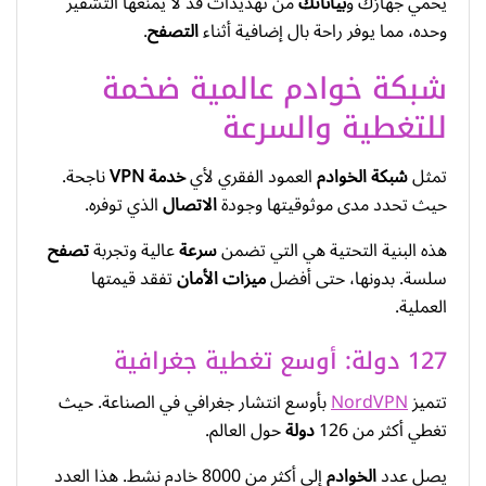
يحمي جهازك و
بياناتك
من تهديدات قد لا يمنعها التشفير
وحده، مما يوفر راحة بال إضافية أثناء
التصفح
.
شبكة خوادم عالمية ضخمة
للتغطية والسرعة
تمثل
شبكة الخوادم
العمود الفقري لأي
خدمة VPN
ناجحة.
حيث تحدد مدى موثوقيتها وجودة
الاتصال
الذي توفره.
هذه البنية التحتية هي التي تضمن
سرعة
عالية وتجربة
تصفح
سلسة. بدونها، حتى أفضل
ميزات الأمان
تفقد قيمتها
العملية.
127 دولة: أوسع تغطية جغرافية
تتميز
NordVPN
بأوسع انتشار جغرافي في الصناعة. حيث
تغطي أكثر من 126
دولة
حول العالم.
يصل عدد
الخوادم
إلى أكثر من 8000 خادم نشط. هذا العدد