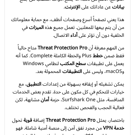
بيانات
عن عاداتك على
الإنترنت
.
هذا يعني تصفحاً أسرع وصفحات أنظف، مع حماية معلوماتك
من أن يتم بيعها للمعلنين. تعمل جميع هذه
الميزات
في
الخلفية دون أن تؤثر على
أداء
الاتصال.
من المهم معرفة أن
Threat Protection Pro
متاح حالياً
فقط ضمن
خطط
Plus والخطة الكاملة Complete. كما أنه
يعمل على تطبيقات
سطح المكتب
لنظامي Windows
وmacOS، وليس على
التطبيقات
المحمولة بعد.
يمكن تشغيله أو إيقافه بسهولة من إعدادات
التطبيق
، مع
خيارات للتحكم في كل مكون على حدة. تقدم بعض الخدمات
المنافسة، مثل Surfshark One، حزمة
أمان
مشابهة، لكن
فعالية الحجب والفحص تختلف.
باختصار، يمثل
Threat Protection Pro
إضافة
قوية
تحول
خدمة VPN
من مجرد نفق آمن إلى منصة أمنية شاملة. فهو