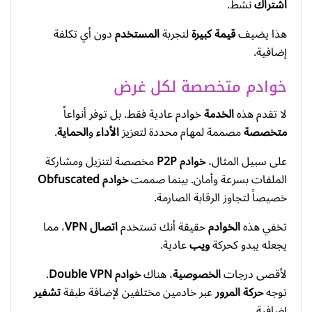
اشتراك
نشط.
هذا يضيف
قيمة كبيرة
لتجربة
المستخدم
دون أي تكلفة
إضافية.
خوادم متخصصة لكل غرض
لا تقدم هذه
الخدمة
خوادم عادية فقط. بل توفر أنواعاً
متخصصة
مصممة لمهام محددة لتعزيز
الأداء
و
الحماية
.
على سبيل المثال،
خوادم P2P
مخصصة لتنزيل ومشاركة
الملفات بسرعة وأمان. بينما صممت
خوادم Obfuscated
خصيصاً لتجاوز الرقابة الصارمة.
تخفي هذه
الخوادم
حقيقة أنك تستخدم
اتصال VPN
، مما
يجعله يبدو كحركة
ويب
عادية.
لأقصى درجات
الخصوصية
، هناك
خوادم Double VPN
.
توجه
حركة المرور
عبر خادمين مختلفين لإضافة طبقة
تشفير
إضافية.