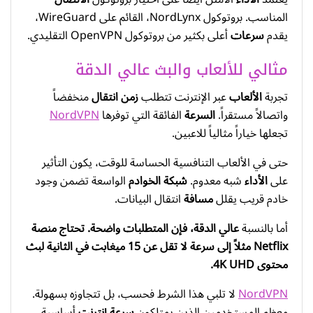
المناسب. بروتوكول NordLynx، القائم على WireGuard،
يقدم
سرعات
أعلى بكثير من بروتوكول OpenVPN التقليدي.
مثالي للألعاب والبث عالي الدقة
تجربة
الألعاب
عبر الإنترنت تتطلب
زمن انتقال
منخفضاً
واتصالاً مستقراً.
السرعة
الفائقة التي توفرها
NordVPN
تجعلها خياراً مثالياً للاعبين.
حتى في الألعاب التنافسية الحساسة للوقت، يكون التأثير
على
الأداء
شبه معدوم.
شبكة الخوادم
الواسعة تضمن وجود
خادم قريب يقلل
مسافة
انتقال البيانات.
أما بالنسبة
عالي الدقة، فإن المتطلبات واضحة. تحتاج منصة
Netflix مثلاً إلى سرعة لا تقل عن 15 ميغابت في الثانية لبث
محتوى 4K UHD.
NordVPN
لا تلبي هذا الشرط فحسب، بل تتجاوزه بسهولة.
معظم المستخدمين الذين يمتلكون
سرعة إنترنت
أساسية