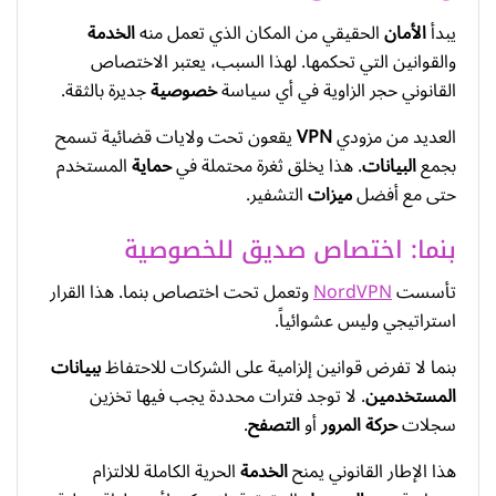
يبدأ
الأمان
الحقيقي من المكان الذي تعمل منه
الخدمة
والقوانين التي تحكمها. لهذا السبب، يعتبر الاختصاص
القانوني حجر الزاوية في أي سياسة
خصوصية
جديرة بالثقة.
العديد من مزودي
VPN
يقعون تحت ولايات قضائية تسمح
بجمع
البيانات
. هذا يخلق ثغرة محتملة في
حماية
المستخدم
حتى مع أفضل
ميزات
التشفير.
بنما: اختصاص صديق للخصوصية
تأسست
NordVPN
وتعمل تحت اختصاص بنما. هذا القرار
استراتيجي وليس عشوائياً.
بنما لا تفرض قوانين إلزامية على الشركات للاحتفاظ
ببيانات
المستخدمين
. لا توجد فترات محددة يجب فيها تخزين
سجلات
حركة المرور
أو
التصفح
.
هذا الإطار القانوني يمنح
الخدمة
الحرية الكاملة للالتزام