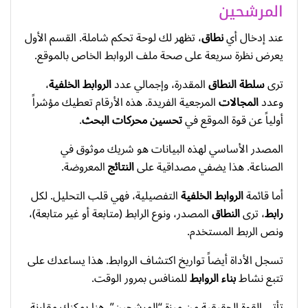
المرشحين
عند إدخال أي
نطاق
، تظهر لك لوحة تحكم شاملة. القسم الأول
يعرض نظرة سريعة على صحة ملف الروابط الخاص بالموقع.
ترى
سلطة النطاق
المقدرة، وإجمالي عدد
الروابط الخلفية
،
وعدد
المجالات
المرجعية الفريدة. هذه الأرقام تعطيك مؤشراً
أولياً عن قوة الموقع في
تحسين محركات البحث
.
المصدر الأساسي لهذه البيانات هو شريك موثوق في
الصناعة. هذا يضفي مصداقية على
النتائج
المعروضة.
أما قائمة
الروابط الخلفية
التفصيلية، فهي قلب التحليل. لكل
رابط
، ترى
النطاق
المصدر، ونوع الرابط (متابعة أو غير متابعة)،
ونص الربط المستخدم.
تسجل الأداة أيضاً تواريخ اكتشاف الروابط. هذا يساعدك على
تتبع نشاط
بناء الروابط
للمنافس بمرور الوقت.
تأتي القوة الحقيقية من ميزة “المرشحين”. هنا يمكنك مقارنة