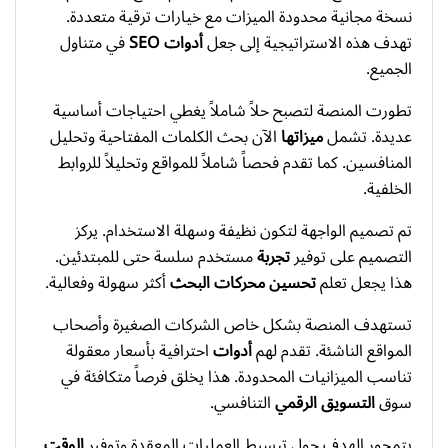
نسخة مجانية محدودة الميزات مع خيارات ترقية متعددة.
تهدف هذه الاستراتيجية إلى جعل
أدوات SEO
في متناول
الجميع.
تطورت المنصة لتصبح حلاً شاملاً يغطي احتياجات أساسية
عديدة. تشمل
ميزاتها
الآن بحث الكلمات المفتاحية وتحليل
المنافسين. كما تقدم فحصاً شاملاً للمواقع وتحليلاً للروابط
الخلفية.
تم تصميم الواجهة لتكون نظيفة وسهلة الاستخدام. يركز
التصميم على توفير
تجربة
مستخدم سلسة حتى للمبتدئين.
هذا يجعل تعلم
تحسين محركات البحث
أكثر سهولة وفعالية.
تستهدف المنصة بشكل خاص الشركات الصغيرة وأصحاب
المواقع الناشئة. تقدم لهم
أدوات
احترافية بأسعار معقولة
تناسب الميزانيات المحدودة. هذا يخلق فرصاً متكافئة في
سوق
التسويق الرقمي
التنافسي.
يتمحور الهدف حول تبسيط العمليات المعقدة وتوفير
الوقت
.