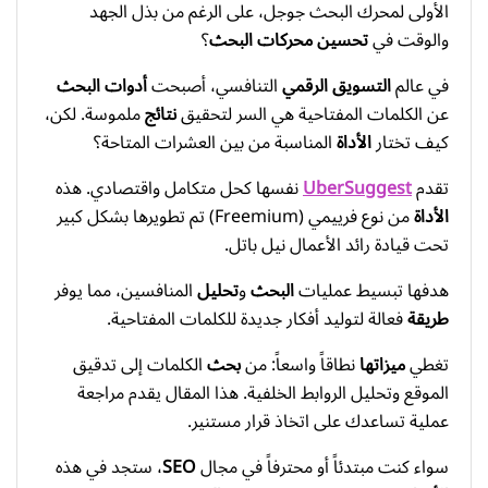
الأولى لمحرك البحث جوجل، على الرغم من بذل الجهد
والوقت في
تحسين محركات البحث
؟
في عالم
التسويق الرقمي
التنافسي، أصبحت
أدوات البحث
عن الكلمات المفتاحية هي السر لتحقيق
نتائج
ملموسة. لكن،
كيف تختار
الأداة
المناسبة من بين العشرات المتاحة؟
تقدم
UberSuggest
نفسها كحل متكامل واقتصادي. هذه
الأداة
من نوع فرييمي (Freemium) تم تطويرها بشكل كبير
تحت قيادة رائد الأعمال نيل باتل.
هدفها تبسيط عمليات
البحث
و
تحليل
المنافسين، مما يوفر
طريقة
فعالة لتوليد أفكار جديدة للكلمات المفتاحية.
تغطي
ميزاتها
نطاقاً واسعاً: من
بحث
الكلمات إلى تدقيق
الموقع وتحليل الروابط الخلفية. هذا المقال يقدم مراجعة
عملية تساعدك على اتخاذ قرار مستنير.
سواء كنت مبتدئاً أو محترفاً في مجال
SEO
، ستجد في هذه