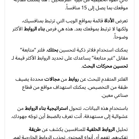
موقعك بما يصل إلى 15 منافساً.
تعرض
الأداة
قائمة بمواقع الويب التي ترتبط بمنافسيك،
ولكنها لا ترتبط بموقعك بعد. هذه هي فرص
بناء الروابط
الأكثر
وضوحاً.
يمكنك استخدام فلاتر ذكية لتحسين
بحثك
. فلتر “متابعة”
مقابل “غير متابعة” يساعدك على تحديد الروابط الأكثر قيمة لـ
تحسين محركات البحث
.
الفلتر المتقدم للبحث عن
روابط
من
مجالات
محددة يضيف
طبقة من التخصيص. يمكنك استهداف مواقع من قطاع
صناعي معين.
باستخدام هذه البيانات، تتحول
استراتيجية
بناء الروابط
من
عشوائية إلى مستهدفة. أنت تعرف بالضبط أين توجّه جهودك.
تحليل
الروابط الخلفية
للمنافسين يكشف عن
طريقة
تفكيرهم. تفهم أي أنواع المحتوى تجذب الروابط الخارجية لهم.