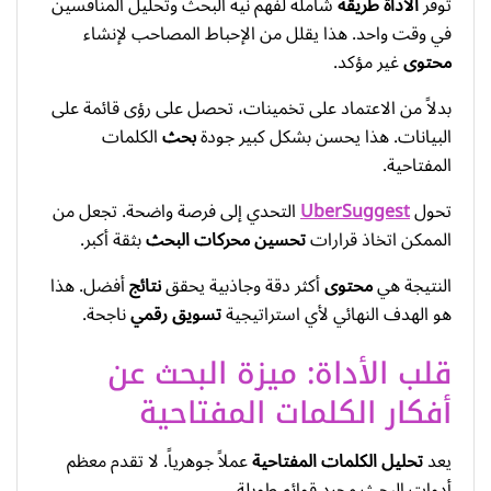
توفر
الأداة
طريقة
شاملة لفهم نية البحث وتحليل المنافسين
في وقت واحد. هذا يقلل من الإحباط المصاحب لإنشاء
محتوى
غير مؤكد.
بدلاً من الاعتماد على تخمينات، تحصل على رؤى قائمة على
البيانات. هذا يحسن بشكل كبير جودة
بحث
الكلمات
المفتاحية.
تحول
UberSuggest
التحدي إلى فرصة واضحة. تجعل من
الممكن اتخاذ قرارات
تحسين محركات البحث
بثقة أكبر.
النتيجة هي
محتوى
أكثر دقة وجاذبية يحقق
نتائج
أفضل. هذا
هو الهدف النهائي لأي استراتيجية
تسويق رقمي
ناجحة.
قلب الأداة: ميزة البحث عن
أفكار الكلمات المفتاحية
يعد
تحليل الكلمات المفتاحية
عملاً جوهرياً. لا تقدم معظم
أدوات البحث مجرد قوائم طويلة.