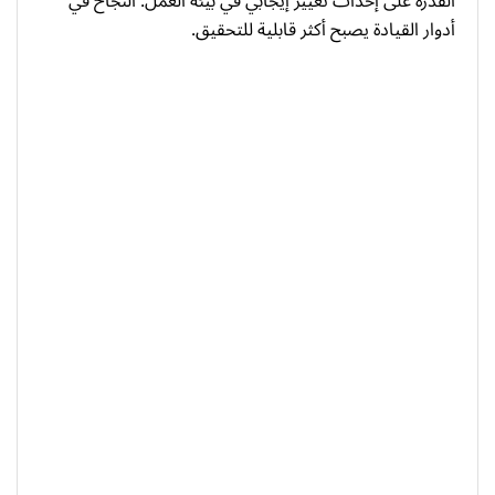
القدرة على إحداث تغيير إيجابي في بيئة العمل. النجاح في
أدوار القيادة يصبح أكثر قابلية للتحقيق.